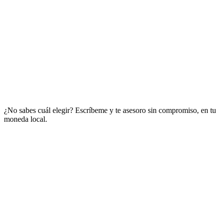
🎸 Clase de prueba gratis
¿No sabes cuál elegir? Escríbeme y te asesoro sin compromiso, en tu
moneda local.
¿Necesito saber algo de guitarra para empezar?
¿Cómo son las clases en vivo?
¿Desde qué países puedo tomar las clases?