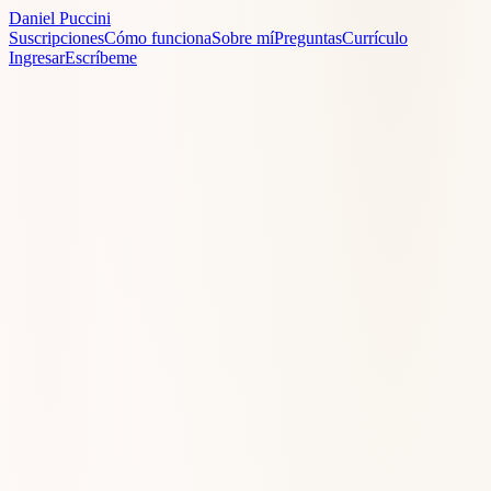
Daniel
Puccini
Suscripciones
Cómo funciona
Sobre mí
Preguntas
Currículo
Ingresar
Escríbeme