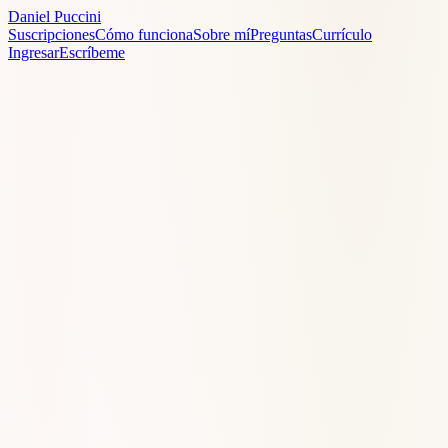
Daniel
Puccini
Suscripciones
Cómo funciona
Sobre mí
Preguntas
Currículo
Ingresar
Escríbeme