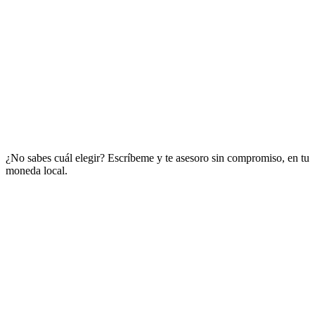
🎸 Clase de prueba gratis
¿No sabes cuál elegir? Escríbeme y te asesoro sin compromiso, en tu
moneda local.
¿Necesito saber algo de guitarra para empezar?
¿Cómo son las clases en vivo?
¿Desde qué países puedo tomar las clases?